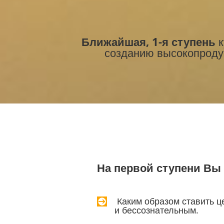
Ближайшая, 1-я ступень
к
созданию высокопродук
На первой ступени Вы 
Каким образом ставить ц
и бессознательным.