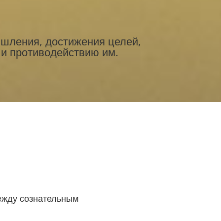
шления, достижения целей,
 и противодействию им.
между сознательным