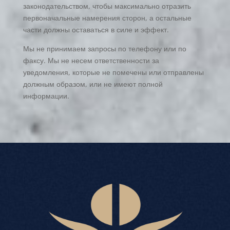
законодательством, чтобы максимально отразить
первоначальные намерения сторон, а остальные
части должны оставаться в силе и эффект.
Мы не принимаем запросы по телефону или по
факсу. Мы не несем ответственности за
уведомления, которые не помечены или отправлены
должным образом, или не имеют полной
информации.