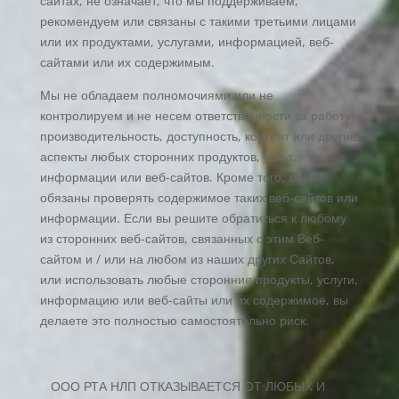
сайтах, не означает, что мы поддерживаем,
рекомендуем или связаны с такими третьими лицами
или их продуктами, услугами, информацией, веб-
сайтами или их содержимым.
Мы не обладаем полномочиями или не
контролируем и не несем ответственности за работу,
производительность, доступность, контент или другие
аспекты любых сторонних продуктов, услуг,
информации или веб-сайтов. Кроме того, мы не
обязаны проверять содержимое таких веб-сайтов или
информации. Если вы решите обратиться к любому
из сторонних веб-сайтов, связанных с этим Веб-
сайтом и / или на любом из наших других Сайтов,
или использовать любые сторонние продукты, услуги,
информацию или веб-сайты или их содержимое, вы
делаете это полностью самостоятельно риск.
ООО РТА НЛП ОТКАЗЫВАЕТСЯ ОТ ЛЮБЫХ И