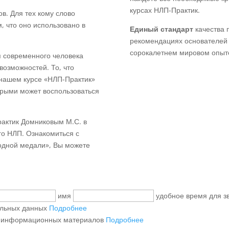
курсах НЛП-Практик.
. Для тех кому слово
 что оно использовано в
Единый стандарт
качества 
рекомендациях основателей 
сорокалетнем мировом опыт
 современного человека
возможностей. То, что
 нашем курсе «НЛП-Практик»
торыми может воспользоваться
рактик Домниковым М.С. в
го НЛП. Ознакомиться с
одной медали», Вы можете
имя
удобное время для з
альных данных
Подробнее
и информационных материалов
Подробнее