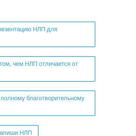
резентацию НЛП для
том, чем НЛП отличается от
к полному благотворительному
напиши НЛП