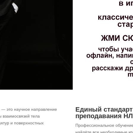
Единый стандарт
е
— это научное направление
преподавания Н
ы взаимосвязей тела
руктур и поверхностных
Профессиональное обучение 
найдёте все необходимые кр