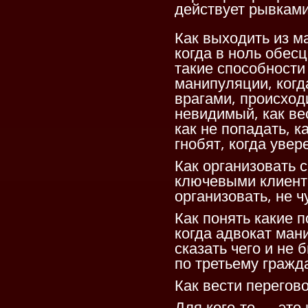
действует рывками
Как выходить из ма
когда в ноль обесц
такие способности 
манипуляции, когд
врагами, происходи
невидимый, как вес
как не попадать, к
гнобят, когда уве
Как организовать 
ключевыми клиента
организовать, не 
Как понять какие 
когда адвокат ман
сказать чего и не 
по третьему гражд
Как вести перегов
Для кого-то — это 