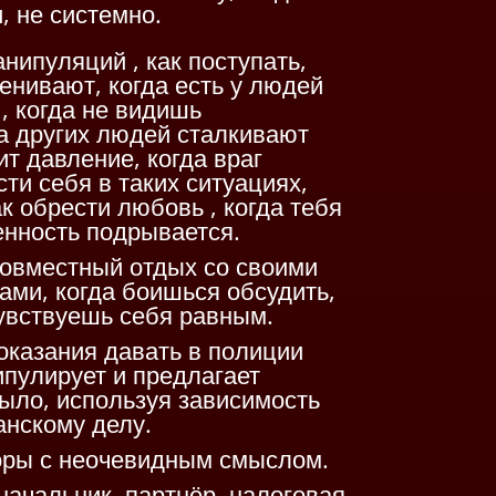
, не системно.
нипуляций , как поступать,
енивают, когда есть у людей
, когда не видишь
а других людей сталкивают
т давление, когда враг
ти себя в таких ситуациях,
ак обрести любовь , когда тебя
ренность подрывается.
совместный отдых со своими
ми, когда боишься обсудить,
чувствуешь себя равным.
показания давать в полиции
ипулирует и предлагает
было, используя зависимость
анскому делу.
оры с неочевидным смыслом.
начальник, партнёр, налоговая