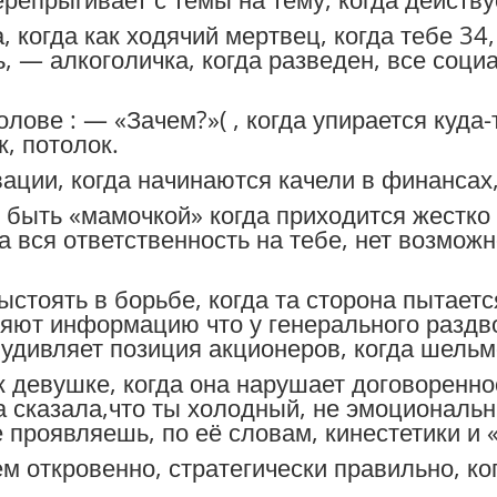
, когда как ходячий мертвец, когда тебе 34,
ь, — алкоголичка, когда разведен, все соц
олове : — «Зачем?»( , когда упирается куда-
к, потолок.
вации, когда начинаются качели в финансах,
 быть «мамочкой» когда приходится жестко 
а вся ответственность на тебе, нет возмож
ыстоять в борьбе, когда та сторона пытаетс
няют информацию что у генерального раздво
удивляет позиция акционеров, когда шельм
к девушке, когда она нарушает договоренно
а сказала,что ты холодный, не эмоциональн
е проявляешь, по её словам, кинестетики и
м откровенно, стратегически правильно, ко