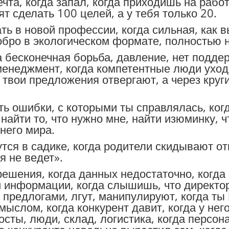
мечта, когда запал, когда приходишь на рабо
т сделать 100 целей, а у тебя только 20.
ать в новой профессии, когда сильная, как 
обро в экологическом формате, полностью н
а бесконечная борьба, давление, нет поддер
менеджмент, когда компетентные люди уход
а твои предложения отвергают, а через круг
сть ошибки, с которыми ты справлялась, ког
к найти то, что нужно мне, найти изюминку,
него мира.
утся в садике, когда родители скидывают от
я не ведет».
ешения, когда данных недостаточно, когда
й информации, когда слышишь, что директо
предлогами, лгут, манипулируют, когда ты
ыслом, когда конкурент давит, когда у нег
госты, люди, склад, логистика, когда персон