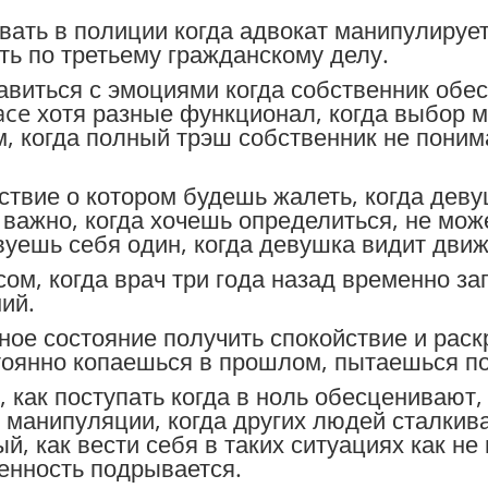
вать в полиции когда адвокат манипулирует
ть по третьему гражданскому делу.
равиться с эмоциями когда собственник обе
ace хотя разные функционал, когда выбор 
 когда полный трэш собственник не понима
ствие о котором будешь жалеть, когда дев
о важно, когда хочешь определиться, не м
вуешь себя один, когда девушка видит дви
ом, когда врач три года назад временно за
ий.
ное состояние получить спокойствие и раск
стоянно копаешься в прошлом, пытаешься по
 как поступать когда в ноль обесценивают, 
ь манипуляции, когда других людей сталкив
й, как вести себя в таких ситуациях как не
еренность подрывается.