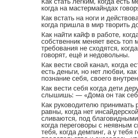
Как стать легким, когда есть 
когда на мастермайндах говоря
Как встать на ноги и действов
когда пришла в мир творить д
Как найти кайф в работе, когд
собственник меняет весь топ 
требования не сходятся, когд
говорят, ещё и недовольны.
Как вести свой канал, когда е
есть деньги, но нет любви, ка
познание себя, своего внутрен
Как вести себя когда дети дер
слышишь: — «Дома он так себ
Как руководителю принимать р
равны, когда нет инсайдерско
сливаются, под благовидными 
когда переговоры с неявным см
тебя, когда демпинг, а у тебя 