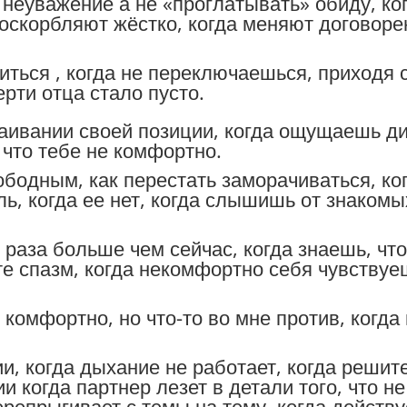
 неуважение а не «проглатывать» обиду, ко
а оскорбляют жёстко, когда меняют договоре
иться , когда не переключаешься, приходя 
рти отца стало пусто.
таивании своей позиции, когда ощущаешь д
 что тебе не комфортно.
бодным, как перестать заморачиваться, ког
ль, когда ее нет, когда слышишь от знакомых
 раза больше чем сейчас, когда знаешь, чт
оте спазм, когда некомфортно себя чувству
е комфортно, но что-то во мне против, ког
ии, когда дыхание не работает, когда решит
 когда партнер лезет в детали того, что не
ерепрыгивает с темы на тему, когда действу