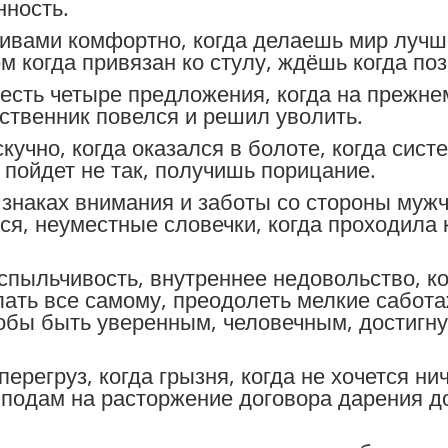
нность.
ивами комфортно, когда делаешь мир лучше
 когда привязан ко стулу, ждёшь когда позв
 есть четыре предложения, когда на прежн
бственник повелся и решил уволить.
скучно, когда оказался в болоте, когда сист
 пойдет не так, получишь порицание.
 знаках внимания и заботы со стороны муж
, неуместные словечки, когда проходила ку
спыльчивость, внутреннее недовольство, ко
елать все самому, преодолеть мелкие сабот
тобы быть уверенным, человечным, достигн
регруз, когда грызня, когда не хочется нич
 подам на расторжение договора дарения д