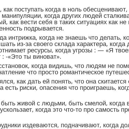
 как поступать когда в ноль обесценивают, 
ь манипуляции, когда других людей сталкив
й, как вести себя в таких ситуациях как не
еренность подрывается.
гда интрижка, когда не знаешь что делать, к
шать из-за своего склада характера, когда 
отнимает ресурсы, когда угрозы : — «Я тво
 : -«Это ты виноват».
сстановок, когда видишь, что людям не пом
ечатление что просто романтическое путеше
лся, как дать ей понять, что она скитается 
да есть риски, опасения что проиграешь, ког
 быть живой с людьми, быть смелой, когда 
ускользает, когда это что-то про самость про
трудники издеваются, подначивают, когда 