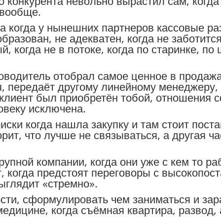
о конкурента невольно вырастил сам, когда
 вообще.
ка когда у нынешних партнеров кассовые р
образован, не адекватен, когда не заботится
, когда не в потоке, когда по старинке, по
ководитель отобрал самое ценное в продажах
я, передаёт другому линейному менеджеру, 
а клиент был приобретён тобой, отношения
овеку исключена.
риски когда нашла закупку и там стоит пост
орит, что лучше не связываться, а другая ч
рупной компании, когда они уже с кем то раб
кт, когда предстоят переговоры с высокопо
ыглядит «стремно».
сти, сформулировать чем заниматься и зар
медицине, когда съёмная квартира, развод,